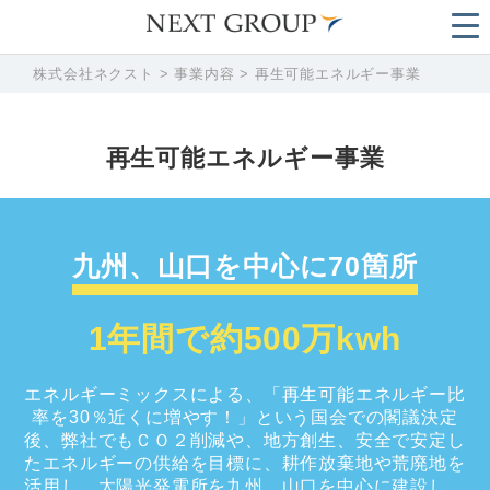
株式会社ネクスト
>
事業内容
>
再生可能エネルギー事業
再生可能エネルギー事業
九州、山口を中心に70箇所
1年間で約500万kwh
エネルギーミックスによる、「再生可能エネルギー比
率を30％近くに増やす！」という国会での閣議決定
後、弊社でもＣＯ２削減や、地方創生、安全で安定し
たエネルギーの供給を目標に、耕作放棄地や荒廃地を
活用し、太陽光発電所を九州、山口を中心に建設し、