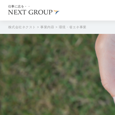
仕事に志を・・
株式会社ネクスト
>
事業内容
>
環境・省エネ事業