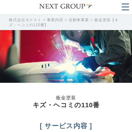
株式会社ネクスト
>
事業内容
>
自動車事業
>
板金塗装【キ
ズ・ヘコミの110番】
板金塗装
キズ・ヘコミの110番
サービス内容