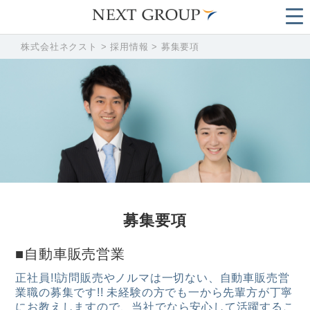
株式会社ネクスト
>
採用情報
>
募集要項
募集要項
■自動車販売営業
正社員!!訪問販売やノルマは一切ない、自動車販売営
業職の募集です!! 未経験の方でも一から先輩方が丁寧
にお教えしますので、当社でなら安心して活躍するこ