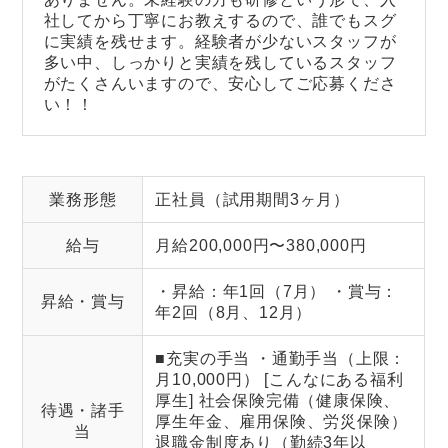
社してから丁寧にお教えするので、誰でもスグ
に実績を残せます。経験者が少ないスタッフが
多い中、しっかりと実績を残しているスタッフ
がたくさんいますので、安心してご応募くださ
い！！
業務形態
正社員（試用期間3ヶ月）
給与
月給200,000円〜380,000円
・昇給：年1回（7月） ・賞与：
昇給・賞与
年2回（8月、12月）
■充実の手当 ・通勤手当（上限：
月10,000円） [こんなにある福利
厚生] 社会保険完備（健康保険、
待遇・諸手
厚生年金、雇用保険、労災保険）
当
退職金制度あり（勤続3年以