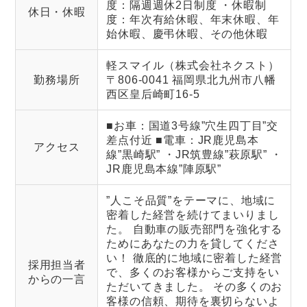
度：隔週週休2日制度 ・休暇制
休日・休暇
度：年次有給休暇、年末休暇、年
始休暇、慶弔休暇、その他休暇
軽スマイル（株式会社ネクスト）
勤務場所
〒806-0041 福岡県北九州市八幡
西区皇后崎町16-5
■お車：国道3号線”穴生四丁目”交
差点付近 ■電車：JR鹿児島本
アクセス
線”黒崎駅” ・JR筑豊線”萩原駅” ・
JR鹿児島本線”陣原駅”
”人こそ品質”をテーマに、地域に
密着した経営を続けてまいりまし
た。 自動車の販売部門を強化する
ためにあなたの力を貸してくださ
い！ 徹底的に地域に密着した経営
採用担当者
で、多くのお客様からご支持をい
からの一言
ただいてきました。 その多くのお
客様の信頼、期待を裏切らないよ