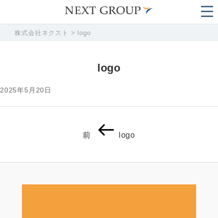
株式会社ネクスト
>
logo
logo
2025年5月20日
投
前
前
logo
稿
の
ナ
投
ビ
稿
ゲ
ー
シ
ョ
ン