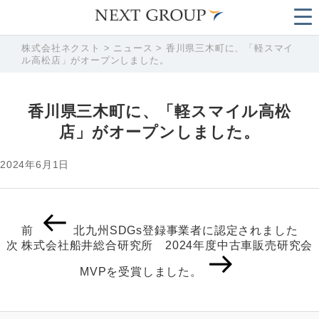
株式会社ネクスト
>
ニュース
>
香川県三木町に、「軽スマイ
ル高松店」がオープンしました。
香川県三木町に、「軽スマイル高松
店」がオープンしました。
2024年6月1日
投
前
前
北九州SDGs登録事業者に認定されました
稿
の
次
次
株式会社船井総合研究所 2024年度中古車販売研究会
ナ
投
の
ビ
稿
MVPを受賞しました。
投
ゲ
稿
ー
シ